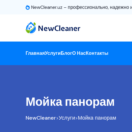
NewCleaner.uz – профессионально, надежно и
Главная
Услуги
Блог
О Нас
Контакты
Мойка панорам
NewCleaner
Услуги
Мойка панорам
>
>