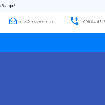
 быстро!
info@newcleaner.uz
+998 94 431 