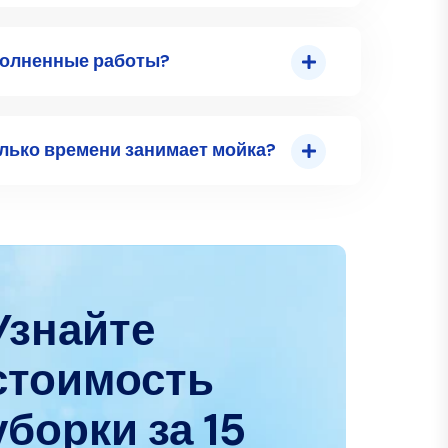
в Ташкенте?
лючая объем работ, доступность окон
ить наиболее оптимальные условия
 вас по актуальным расценкам.
йку панорамных окон?
ри чистке окон?
полненные работы?