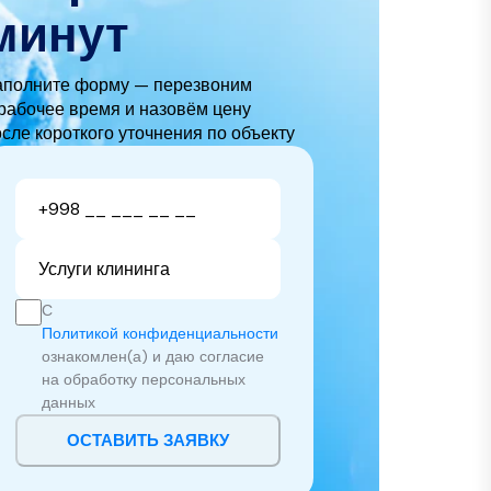
олько времени занимает мойка?
Узнайте
стоимость
уборки за 15
минут
аполните форму — перезвоним
рабочее время и назовём цену